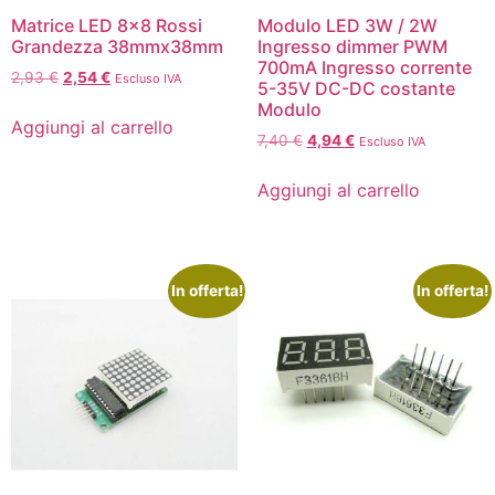
Matrice LED 8×8 Rossi
Modulo LED 3W / 2W
Grandezza 38mmx38mm
Ingresso dimmer PWM
700mA Ingresso corrente
2,93
€
2,54
€
Escluso IVA
5-35V DC-DC costante
Modulo
Aggiungi al carrello
7,40
€
4,94
€
Escluso IVA
Aggiungi al carrello
In offerta!
In offerta!