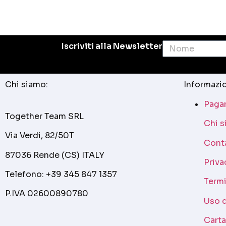
Iscriviti alla Newsletter
Chi siamo:
Informazio
Pagam
Together Team SRL
Chi 
Via Verdi, 82/50T
Cont
87036 Rende (CS) ITALY
Priva
Telefono: +39 345 847 1357
Termi
P.IVA 02600890780
Uso 
Cart