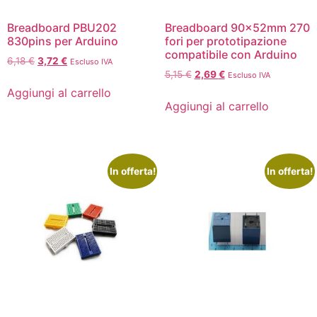
Breadboard PBU202
Breadboard 90x52mm 270
830pins per Arduino
fori per prototipazione
compatibile con Arduino
6,18
€
3,72
€
Escluso IVA
5,15
€
2,69
€
Escluso IVA
Aggiungi al carrello
Aggiungi al carrello
In offerta!
In offerta!