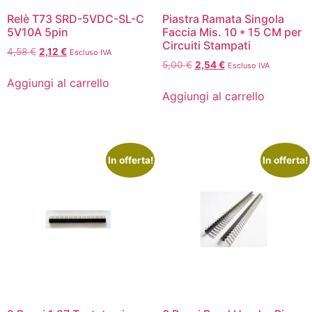
Relè T73 SRD-5VDC-SL-C
Piastra Ramata Singola
5V10A 5pin
Faccia Mis. 10 * 15 CM per
Circuiti Stampati
4,58
€
2,12
€
Escluso IVA
5,00
€
2,54
€
Escluso IVA
Aggiungi al carrello
Aggiungi al carrello
In offerta!
In offerta!