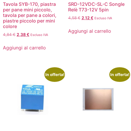
Tavola SYB-170, piastra
SRD-12VDC-SL-C Songle
per pane mini piccolo,
Relè T73-12V 5pin
tavola per pane a colori,
4,58
€
2,12
€
Escluso IVA
piastre piccolo per mini
colore
Aggiungi al carrello
4,84
€
2,38
€
Escluso IVA
Aggiungi al carrello
In offerta!
In offerta!