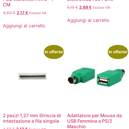
CM
5,15
€
2,69
€
Escluso IVA
4,63
€
2,17
€
Escluso IVA
Aggiungi al carrello
Aggiungi al carrello
In offerta!
In offerta!
2 pezzi 1,27 mm Striscia di
Adattatore per Mouse da
intestazione a fila singola
USB Femmina a PS/2
Maschio
4,58
€
2,12
€