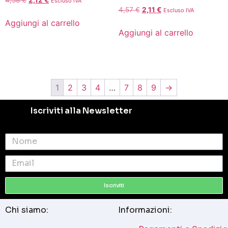
Escluso IVA
4,57
€
2,11
€
Escluso IVA
Aggiungi al carrello
Aggiungi al carrello
1
2
3
4
…
7
8
9
→
Iscriviti alla Newsletter
Iscriviti
Chi siamo:
Informazioni: