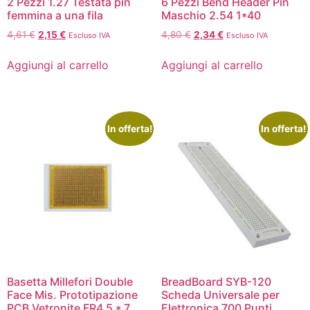
2 Pezzi 1.27 Testata pin
6 Pezzi Bend Header Pin
femmina a una fila
Maschio 2.54 1*40
4,61
€
2,15
€
4,80
€
2,34
€
Escluso IVA
Escluso IVA
Aggiungi al carrello
Aggiungi al carrello
In offerta!
In offerta!
Basetta Millefori Double
BreadBoard SYB-120
Face Mis. Prototipazione
Scheda Universale per
PCB Vetronite FR4 5 * 7
Elettronica 700 Punti