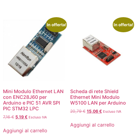
In offerta!
In offerta!
Mini Modulo Ethernet LAN
Scheda di rete Shield
con ENC28J60 per
Ethernet Mini Modulo
Arduino e PIC 51 AVR SPI
W5100 LAN per Arduino
PIC STM32 LPC
20,79
€
15,06
€
Escluso IVA
7,16
€
5,19
€
Escluso IVA
Aggiungi al carrello
Aggiungi al carrello