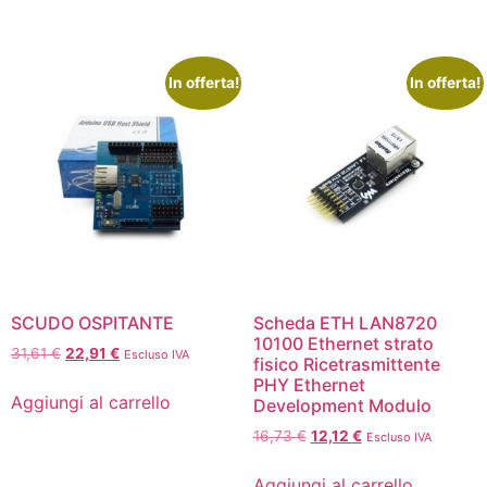
In offerta!
In offerta!
SCUDO OSPITANTE
Scheda ETH LAN8720
10100 Ethernet strato
31,61
€
22,91
€
Escluso IVA
fisico Ricetrasmittente
PHY Ethernet
Aggiungi al carrello
Development Modulo
16,73
€
12,12
€
Escluso IVA
Aggiungi al carrello