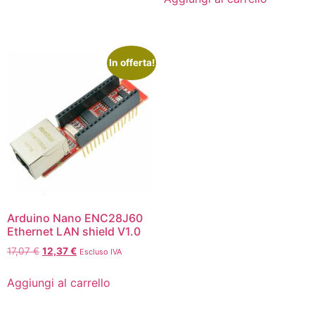
In offerta!
Arduino Nano ENC28J60
Ethernet LAN shield V1.0
17,07
€
12,37
€
Escluso IVA
Aggiungi al carrello