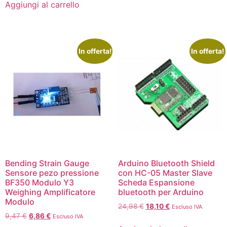
Aggiungi al carrello
In offerta!
In offerta!
Bending Strain Gauge
Arduino Bluetooth Shield
Sensore pezo pressione
con HC-05 Master Slave
BF350 Modulo Y3
Scheda Espansione
Weighing Amplificatore
bluetooth per Arduino
Modulo
24,98
€
18,10
€
Escluso IVA
9,47
€
6,86
€
Escluso IVA