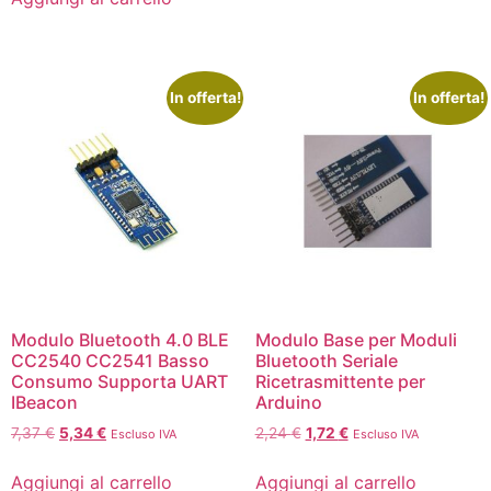
In offerta!
In offerta!
Modulo Bluetooth 4.0 BLE
Modulo Base per Moduli
CC2540 CC2541 Basso
Bluetooth Seriale
Consumo Supporta UART
Ricetrasmittente per
IBeacon
Arduino
7,37
€
5,34
€
2,24
€
1,72
€
Escluso IVA
Escluso IVA
Aggiungi al carrello
Aggiungi al carrello