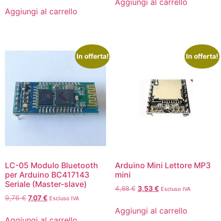
Aggiungi al carrello
Aggiungi al carrello
In offerta!
In offerta!
LC-05 Modulo Bluetooth
Arduino Mini Lettore MP3
per Arduino BC417143
mini
Seriale (Master-slave)
4,88
€
3,53
€
Escluso IVA
9,76
€
7,07
€
Escluso IVA
Aggiungi al carrello
Aggiungi al carrello