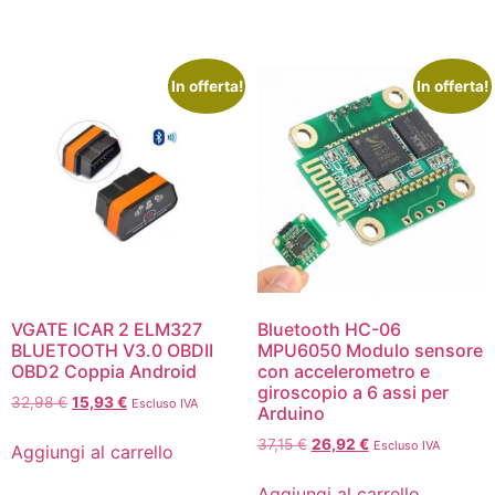
In offerta!
In offerta!
VGATE ICAR 2 ELM327
Bluetooth HC-06
BLUETOOTH V3.0 OBDII
MPU6050 Modulo sensore
OBD2 Coppia Android
con accelerometro e
giroscopio a 6 assi per
32,98
€
15,93
€
Escluso IVA
Arduino
37,15
€
26,92
€
Escluso IVA
Aggiungi al carrello
Aggiungi al carrello