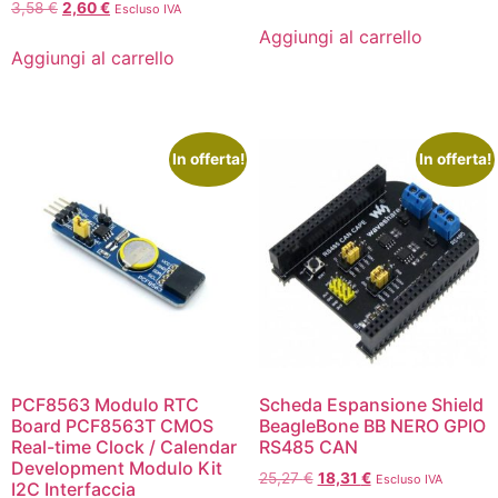
3,58
€
2,60
€
Escluso IVA
Aggiungi al carrello
Aggiungi al carrello
In offerta!
In offerta!
PCF8563 Modulo RTC
Scheda Espansione Shield
Board PCF8563T CMOS
BeagleBone BB NERO GPIO
Real-time Clock / Calendar
RS485 CAN
Development Modulo Kit
25,27
€
18,31
€
Escluso IVA
I2C Interfaccia