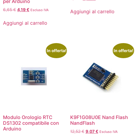
per Arduino
6,65
€
4,19
€
Escluso IVA
Aggiungi al carrello
Aggiungi al carrello
In offerta!
In offerta!
Modulo Orologio RTC
K9F1G08U0E Nand Flash
DS1302 compatibile con
NandFlash
Arduino
12,52
€
9,07
€
Escluso IVA