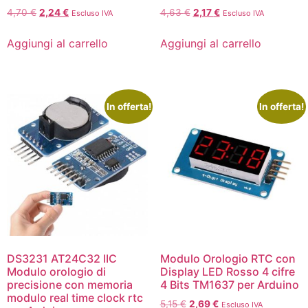
4,70
€
2,24
€
4,63
€
2,17
€
Escluso IVA
Escluso IVA
Aggiungi al carrello
Aggiungi al carrello
In offerta!
In offerta!
DS3231 AT24C32 IIC
Modulo Orologio RTC con
Modulo orologio di
Display LED Rosso 4 cifre
precisione con memoria
4 Bits TM1637 per Arduino
modulo real time clock rtc
5,15
€
2,69
€
Escluso IVA