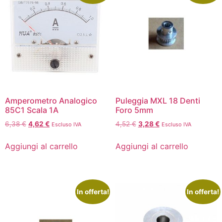
Amperometro Analogico
Puleggia MXL 18 Denti
85C1 Scala 1A
Foro 5mm
6,38
€
4,62
€
4,52
€
3,28
€
Escluso IVA
Escluso IVA
Aggiungi al carrello
Aggiungi al carrello
In offerta!
In offerta!