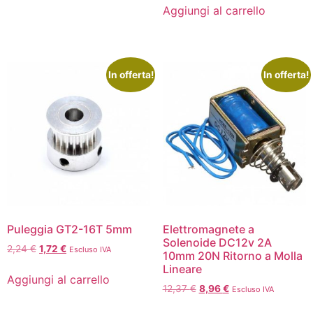
Aggiungi al carrello
In offerta!
In offerta!
Puleggia GT2-16T 5mm
Elettromagnete a
Solenoide DC12v 2A
2,24
€
1,72
€
Escluso IVA
10mm 20N Ritorno a Molla
Lineare
Aggiungi al carrello
12,37
€
8,96
€
Escluso IVA