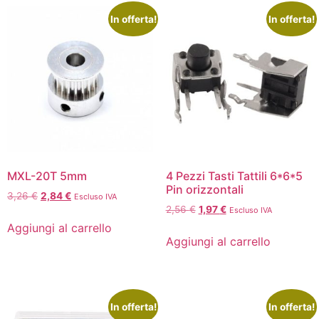
In offerta!
In offerta!
MXL-20T 5mm
4 Pezzi Tasti Tattili 6*6*5
Pin orizzontali
3,26
€
2,84
€
Escluso IVA
2,56
€
1,97
€
Escluso IVA
Aggiungi al carrello
Aggiungi al carrello
In offerta!
In offerta!