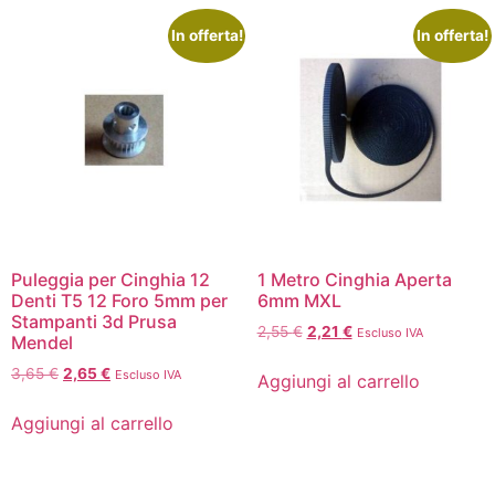
In offerta!
In offerta!
Puleggia per Cinghia 12
1 Metro Cinghia Aperta
Denti T5 12 Foro 5mm per
6mm MXL
Stampanti 3d Prusa
2,55
€
2,21
€
Escluso IVA
Mendel
3,65
€
2,65
€
Escluso IVA
Aggiungi al carrello
Aggiungi al carrello