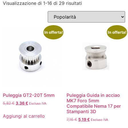
Visualizzazione di 1-16 di 29 risultati
In offerta!
In offerta!
Puleggia GT2-20T 5mm
Puleggia Guida in acciao
MK7 Foro 5mm
5,82
€
3,36
€
Escluso IVA
Compatibile Nema 17 per
Stampanti 3D
Aggiungi al carrello
7,16
€
5,19
€
Escluso IVA