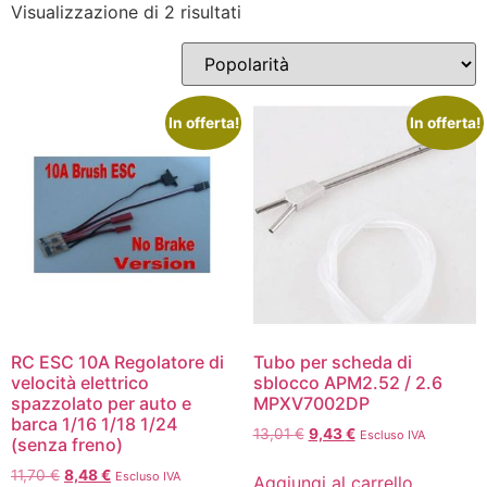
Visualizzazione di 2 risultati
In offerta!
In offerta!
RC ESC 10A Regolatore di
Tubo per scheda di
velocità elettrico
sblocco APM2.52 / 2.6
spazzolato per auto e
MPXV7002DP
barca 1/16 1/18 1/24
13,01
€
9,43
€
Escluso IVA
(senza freno)
11,70
€
8,48
€
Escluso IVA
Aggiungi al carrello