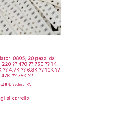
sistori 0805, 20 pezzi da
i: 220 ?? 470 ?? 750 ?? 1K
K ?? 4.7K ?? 6.8K ?? 10K ??
 47K ?? 75K ??
5,28
€
Escluso IVA
gi al carrello