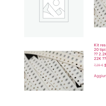
Kit re
20 tip
?? 2.2
22K ??
7,29
€
Aggiun