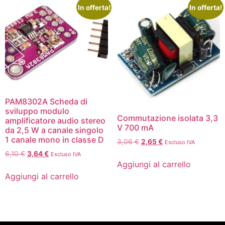
In offerta!
In offerta!
PAM8302A Scheda di
sviluppo modulo
Commutazione isolata 3,3
amplificatore audio stereo
V 700 mA
da 2,5 W a canale singolo
1 canale mono in classe D
3,06
€
2,65
€
Escluso IVA
6,10
€
3,64
€
Escluso IVA
Aggiungi al carrello
Aggiungi al carrello