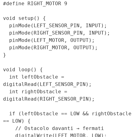
#define RIGHT_MOTOR 9

void setup() {

  pinMode(LEFT_SENSOR_PIN, INPUT);

  pinMode(RIGHT_SENSOR_PIN, INPUT);

  pinMode(LEFT_MOTOR, OUTPUT);

  pinMode(RIGHT_MOTOR, OUTPUT);

}

void loop() {

  int leftObstacle = 
digitalRead(LEFT_SENSOR_PIN);

  int rightObstacle = 
digitalRead(RIGHT_SENSOR_PIN);

  if (leftObstacle == LOW && rightObstacle 
== LOW) {

    // Ostacolo davanti → fermati

    digitalWrite(LEFT_MOTOR, LOW);
