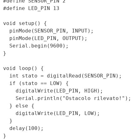
#define SENSOR_PIN 2

#define LED_PIN 13

void setup() {

  pinMode(SENSOR_PIN, INPUT);

  pinMode(LED_PIN, OUTPUT);

  Serial.begin(9600);

}

void loop() {

  int stato = digitalRead(SENSOR_PIN);

  if (stato == LOW) {

    digitalWrite(LED_PIN, HIGH);

    Serial.println("Ostacolo rilevato!");

  } else {

    digitalWrite(LED_PIN, LOW);

  }

  delay(100);
