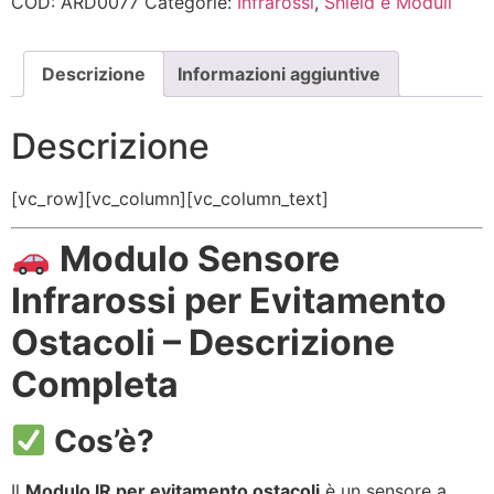
COD:
ARD0077
Categorie:
Infrarossi
,
Shield e Moduli
Descrizione
Informazioni aggiuntive
Descrizione
[vc_row][vc_column][vc_column_text]
Modulo Sensore
Infrarossi per Evitamento
Ostacoli – Descrizione
Completa
Cos’è?
Il
Modulo IR per evitamento ostacoli
è un sensore a