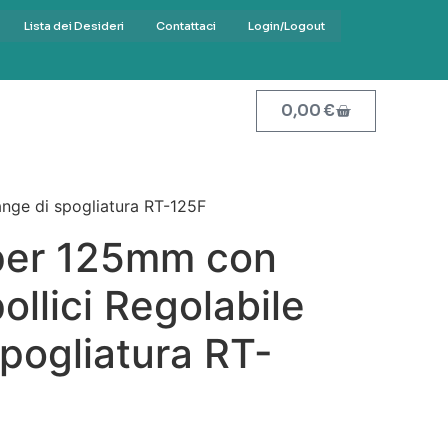
Lista dei Desideri
Contattaci
Login/Logout
0,00
€
ange di spogliatura RT-125F
pper 125mm con
ollici Regolabile
pogliatura RT-