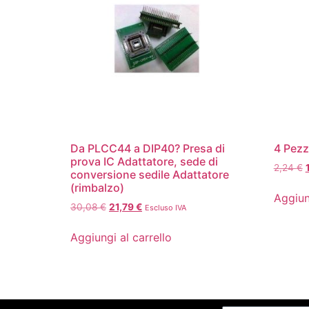
Da PLCC44 a DIP40? Presa di
4 Pezz
prova IC Adattatore, sede di
2,24
€
conversione sedile Adattatore
(rimbalzo)
Aggiun
30,08
€
21,79
€
Escluso IVA
Aggiungi al carrello