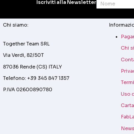
Iscriviti alla Newsletter
Chi siamo:
Informazio
Pagam
Together Team SRL
Chi 
Via Verdi, 82/50T
Cont
87036 Rende (CS) ITALY
Priva
Telefono: +39 345 847 1357
Termi
P.IVA 02600890780
Uso 
Cart
FabLa
News