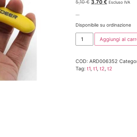
5,10
€
3,70
€
Escluso IVA
…
Disponibile su ordinazione
Aggiungi al carr
COD:
ARD006352
Catego
Tag:
t1
,
t1
,
t2
,
t2