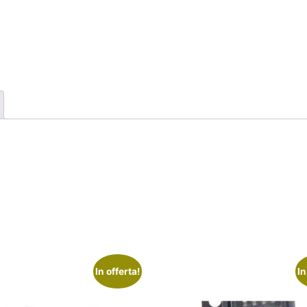
In offerta!
In