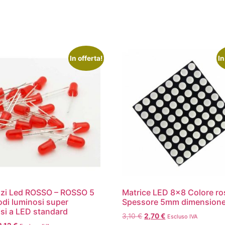
In offerta!
In
zi Led ROSSO – ROSSO 5
Matrice LED 8×8 Colore r
di luminosi super
Spessore 5mm dimension
si a LED standard
3,10
€
2,70
€
Escluso IVA