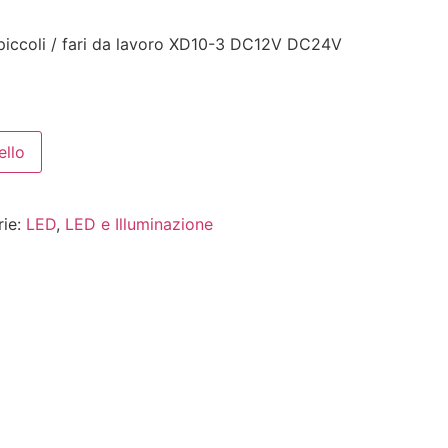
piccoli / fari da lavoro XD10-3 DC12V DC24V
ello
rie:
LED
,
LED e Illuminazione