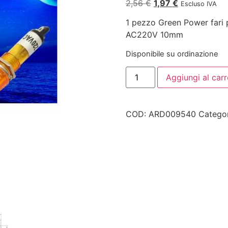
2,56
€
1,97
€
Escluso IVA
1 pezzo Green Power fari 
AC220V 10mm
Disponibile su ordinazione
Aggiungi al carr
COD:
ARD009540
Catego