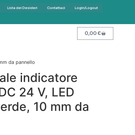
Lista dei Desideri
Contattaci
Login/Logout
0,00
€
 mm da pannello
le indicatore
 DC 24 V, LED
verde, 10 mm da