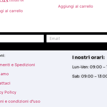
2,12
€
Escluso IVA
Aggiungi al carrello
gi al carrello
ni:
I nostri orari:
enti e Spedizioni
Lun-Ven: 09:00 – 1
siamo
Sab: 09:00 – 13:0
attaci
cy Policy
ni e condizioni d’uso