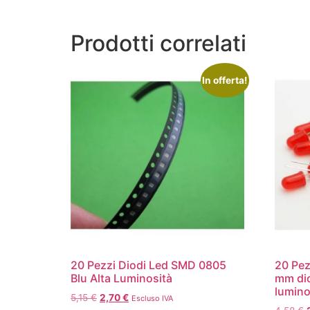
Prodotti correlati
In offerta!
20 Pezzi Diodi Led SMD 0805
20 Pez
Blu Alta Luminosità
mm dio
lumino
5,15
€
2,70
€
Escluso IVA