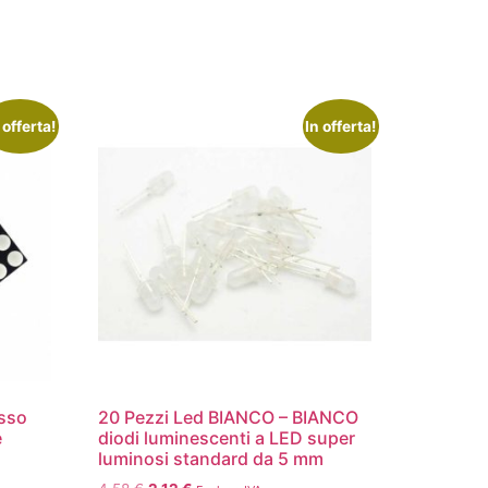
 offerta!
In offerta!
osso
20 Pezzi Led BIANCO – BIANCO
e
diodi luminescenti a LED super
luminosi standard da 5 mm