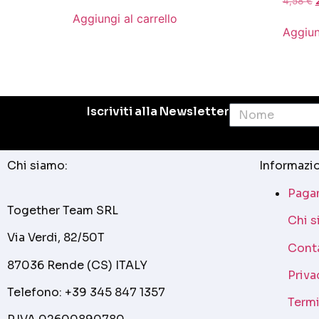
4,58
€
Aggiungi al carrello
Aggiun
Iscriviti alla Newsletter
Chi siamo:
Informazio
Pagam
Together Team SRL
Chi 
Via Verdi, 82/50T
Cont
87036 Rende (CS) ITALY
Priva
Telefono: +39 345 847 1357
Termi