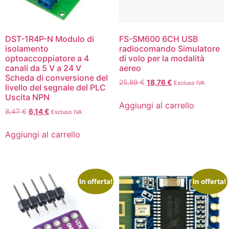
DST-1R4P-N Modulo di
FS-SM600 6CH USB
isolamento
radiocomando Simulatore
optoaccoppiatore a 4
di volo per la modalità
canali da 5 V a 24 V
aereo
Scheda di conversione del
25,89
€
18,76
€
Escluso IVA
livello del segnale del PLC
Uscita NPN
Aggiungi al carrello
8,47
€
6,14
€
Escluso IVA
Aggiungi al carrello
In offerta!
In offerta!