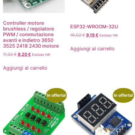
Controller motore
ESP32-WROOM-32U
brushless / regolatore
PWM / commutazione
19,02
€
9,19
€
Escluso IVA
avanti e indietro 3650
3525 2418 2430 motore
Aggiungi al carrello
11,32
€
8,20
€
Escluso IVA
Aggiungi al carrello
In offerta!
In offerta!