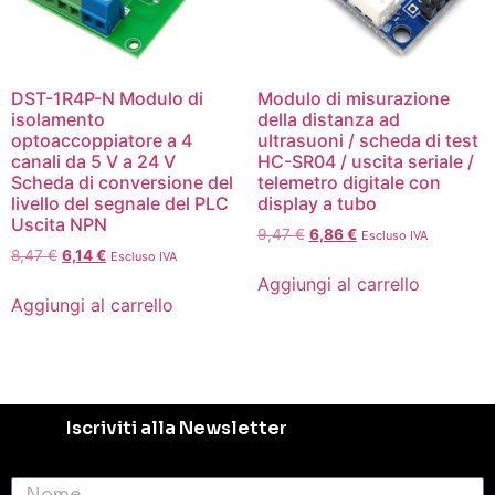
DST-1R4P-N Modulo di
Modulo di misurazione
isolamento
della distanza ad
optoaccoppiatore a 4
ultrasuoni / scheda di test
canali da 5 V a 24 V
HC-SR04 / uscita seriale /
Scheda di conversione del
telemetro digitale con
livello del segnale del PLC
display a tubo
Uscita NPN
9,47
€
6,86
€
Escluso IVA
8,47
€
6,14
€
Escluso IVA
Aggiungi al carrello
Aggiungi al carrello
Iscriviti alla Newsletter