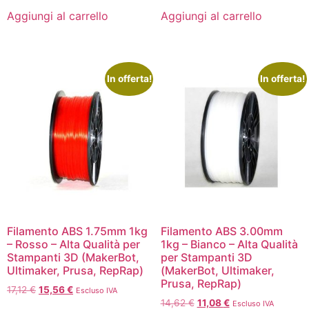
Aggiungi al carrello
Aggiungi al carrello
In offerta!
In offerta!
Filamento ABS 1.75mm 1kg
Filamento ABS 3.00mm
– Rosso – Alta Qualità per
1kg – Bianco – Alta Qualità
Stampanti 3D (MakerBot,
per Stampanti 3D
Ultimaker, Prusa, RepRap)
(MakerBot, Ultimaker,
Prusa, RepRap)
17,12
€
15,56
€
Escluso IVA
14,62
€
11,08
€
Escluso IVA