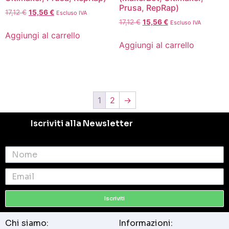
Prusa, RepRap)
17,12
€
15,56
€
Escluso IVA
17,12
€
15,56
€
Escluso IVA
Aggiungi al carrello
Aggiungi al carrello
1
2
→
Iscriviti alla Newsletter
Iscriviti
Chi siamo:
Informazioni: