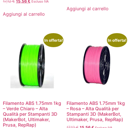
17,12
€
15,56
€
Escluso IVA
Aggiungi al carrello
Aggiungi al carrello
In offerta!
In offerta!
Filamento ABS 1.75mm 1kg
Filamento ABS 1.75mm 1kg
– Verde Chiaro – Alta
– Rosa – Alta Qualità per
Qualità per Stampanti 3D
Stampanti 3D (MakerBot,
(MakerBot, Ultimaker,
Ultimaker, Prusa, RepRap)
Prusa, RepRap)
17,12
€
15,56
€
Escluso IVA