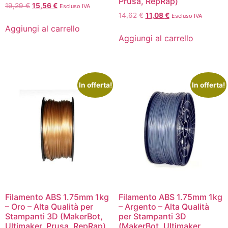
Prusa, RepRap)
19,29
€
15,56
€
Escluso IVA
14,62
€
11,08
€
Escluso IVA
Aggiungi al carrello
Aggiungi al carrello
In offerta!
In offerta!
Filamento ABS 1.75mm 1kg
Filamento ABS 1.75mm 1kg
– Oro – Alta Qualità per
– Argento – Alta Qualità
Stampanti 3D (MakerBot,
per Stampanti 3D
Ultimaker, Prusa, RepRap)
(MakerBot, Ultimaker,