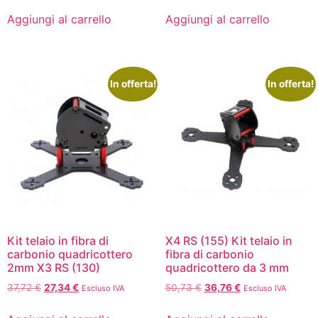
Aggiungi al carrello
Aggiungi al carrello
In offerta!
In offerta!
Kit telaio in fibra di
X4 RS (155) Kit telaio in
carbonio quadricottero
fibra di carbonio
2mm X3 RS (130)
quadricottero da 3 mm
37,72
€
27,34
€
50,73
€
36,76
€
Escluso IVA
Escluso IVA