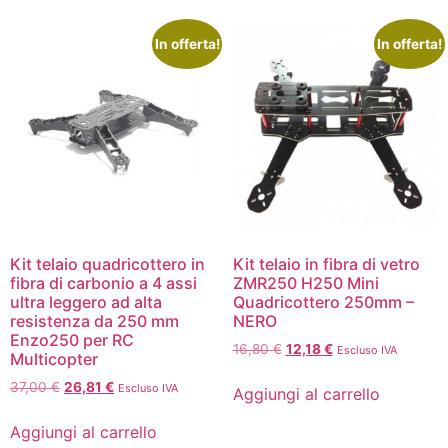
In offerta!
In offerta!
Kit telaio quadricottero in
Kit telaio in fibra di vetro
fibra di carbonio a 4 assi
ZMR250 H250 Mini
ultra leggero ad alta
Quadricottero 250mm –
resistenza da 250 mm
NERO
Enzo250 per RC
16,80
€
12,18
€
Escluso IVA
Multicopter
37,00
€
26,81
€
Escluso IVA
Aggiungi al carrello
Aggiungi al carrello