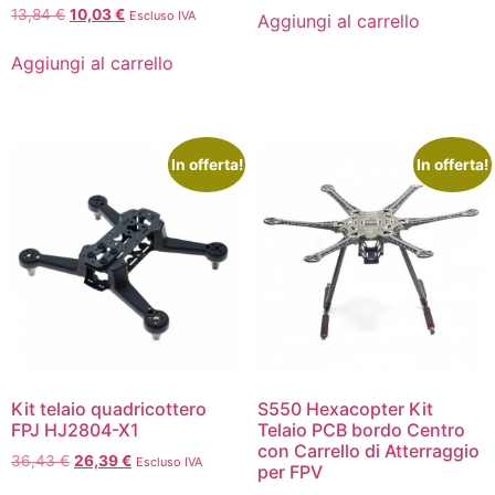
13,84
€
10,03
€
Escluso IVA
Aggiungi al carrello
Aggiungi al carrello
In offerta!
In offerta!
Kit telaio quadricottero
S550 Hexacopter Kit
FPJ HJ2804-X1
Telaio PCB bordo Centro
con Carrello di Atterraggio
36,43
€
26,39
€
Escluso IVA
per FPV