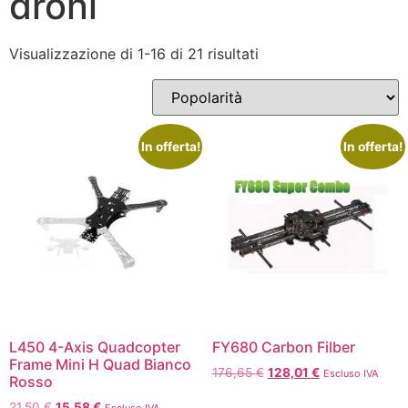
droni
Visualizzazione di 1-16 di 21 risultati
In offerta!
In offerta!
L450 4-Axis Quadcopter
FY680 Carbon Filber
Frame Mini H Quad Bianco
176,65
€
128,01
€
Escluso IVA
Rosso
21,50
€
15,58
€