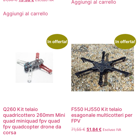
Escluso IVA
Aggiungi al carrello
Aggiungi al carrello
In offerta!
In offerta!
Q260 Kit telaio
F550 HJ550 Kit telaio
quadricottero 260mm Mini
esagonale multicotteri per
quad miniquad fpv quad
FPV
fpv quadcopter drone da
71,55
€
51,84
€
Escluso IVA
corsa