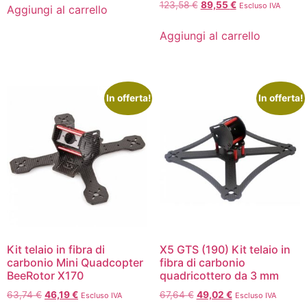
123,58
€
89,55
€
Escluso IVA
Aggiungi al carrello
Aggiungi al carrello
In offerta!
In offerta!
Kit telaio in fibra di
X5 GTS (190) Kit telaio in
carbonio Mini Quadcopter
fibra di carbonio
BeeRotor X170
quadricottero da 3 mm
63,74
€
46,19
€
67,64
€
49,02
€
Escluso IVA
Escluso IVA