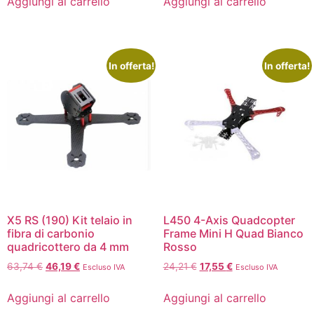
Aggiungi al carrello
Aggiungi al carrello
In offerta!
In offerta!
X5 RS (190) Kit telaio in
L450 4-Axis Quadcopter
fibra di carbonio
Frame Mini H Quad Bianco
quadricottero da 4 mm
Rosso
63,74
€
46,19
€
24,21
€
17,55
€
Escluso IVA
Escluso IVA
Aggiungi al carrello
Aggiungi al carrello