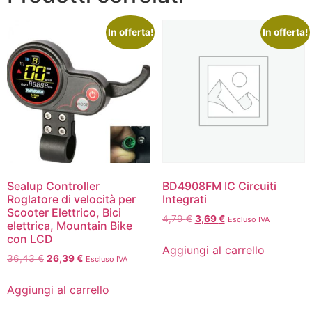
In offerta!
In offerta!
Sealup Controller
BD4908FM IC Circuiti
Roglatore di velocità per
Integrati
Scooter Elettrico, Bici
4,79
€
3,69
€
Escluso IVA
elettrica, Mountain Bike
con LCD
Aggiungi al carrello
36,43
€
26,39
€
Escluso IVA
Aggiungi al carrello