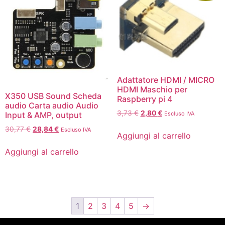
Adattatore HDMI / MICRO
HDMI Maschio per
X350 USB Sound Scheda
Raspberry pi 4
audio Carta audio Audio
3,73
€
2,80
€
Escluso IVA
Input & AMP, output
30,77
€
28,84
€
Escluso IVA
Aggiungi al carrello
Aggiungi al carrello
1
2
3
4
5
→