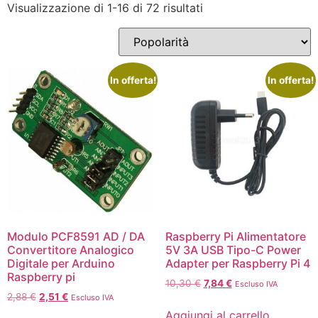
Visualizzazione di 1-16 di 72 risultati
In offerta!
In offerta!
Modulo PCF8591 AD / DA
Raspberry Pi Alimentatore
Convertitore Analogico
5V 3A USB Tipo-C Power
Digitale per Arduino
Adapter per Raspberry Pi 4
Raspberry pi
10,30
€
7,84
€
Escluso IVA
2,88
€
2,51
€
Escluso IVA
Aggiungi al carrello