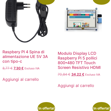
Raspbery PI 4 Spina di
Modulo Display LCD
alimentazione UE 5V 3A
Raspberry Pi 5 pollici
con tipo-c
800*480 TFT Touch
Screen Resistivo HDMI
8,77
€
7,30
€
Escluso IVA
70,84
€
34,22
€
Escluso IVA
Aggiungi al carrello
Aggiungi al carrello
In offerta!
In offerta!