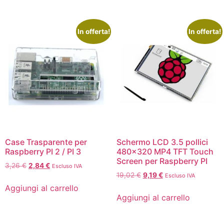
In offerta!
In offerta!
Case Trasparente per
Schermo LCD 3.5 pollici
Raspberry PI 2 / PI 3
480×320 MP4 TFT Touch
Screen per Raspberry PI
3,26
€
2,84
€
Escluso IVA
19,02
€
9,19
€
Escluso IVA
Aggiungi al carrello
Aggiungi al carrello