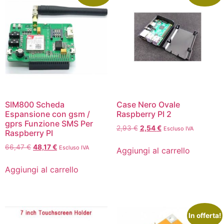
SIM800 Scheda
Case Nero Ovale
Espansione con gsm /
Raspberry PI 2
gprs Funzione SMS Per
2,93
€
2,54
€
Escluso IVA
Raspberry PI
66,47
€
48,17
€
Escluso IVA
Aggiungi al carrello
Aggiungi al carrello
In offerta!