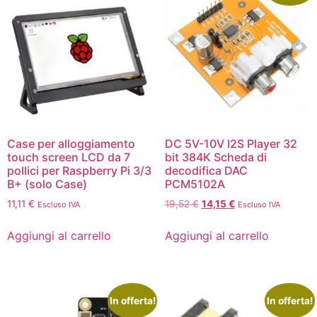
Case per alloggiamento
DC 5V-10V I2S Player 32
touch screen LCD da 7
bit 384K Scheda di
pollici per Raspberry Pi 3/3
decodifica DAC
B+ (solo Case)
PCM5102A
11,11
€
19,52
€
14,15
€
Escluso IVA
Escluso IVA
Aggiungi al carrello
Aggiungi al carrello
In offerta!
In offerta!