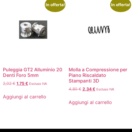
In offerta!
In offerta!
Puleggia GT2 Alluminio 20
Molla a Compressione per
Denti Foro 5mm
Piano Riscaldato
Stampanti 3D
2,02
€
1,75
€
Escluso IVA
4,80
€
2,34
€
Escluso IVA
Aggiungi al carrello
Aggiungi al carrello