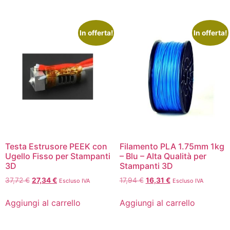
In offerta!
In offerta!
Testa Estrusore PEEK con
Filamento PLA 1.75mm 1kg
Ugello Fisso per Stampanti
– Blu – Alta Qualità per
3D
Stampanti 3D
37,72
€
27,34
€
17,94
€
16,31
€
Escluso IVA
Escluso IVA
Aggiungi al carrello
Aggiungi al carrello