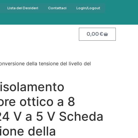
Lista dei Desideri
Contattaci
Login/Logout
0,00
€
versione della tensione del livello del
 isolamento
re ottico a 8
24 V a 5 V Scheda
ione della