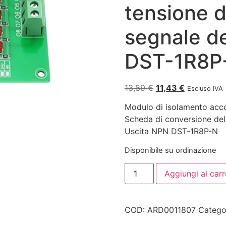
tensione de
segnale d
DST-1R8P
13,89
€
11,43
€
Escluso IVA
Modulo di isolamento acco
Scheda di conversione dell
Uscita NPN DST-1R8P-N
Disponibile su ordinazione
Aggiungi al carr
COD:
ARD0011807
Catego