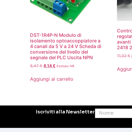
Contro
DST-1R4P-N Modulo di
regol
isolamento optoaccoppiatore a
avanti
4 canali da 5 V a 24 V Scheda di
2418 
conversione del livello del
11,32
€
segnale del PLC Uscita NPN
8,47
€
6,14
€
Escluso IVA
Aggiun
Aggiungi al carrello
Iscriviti alla Newsletter