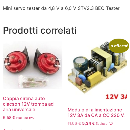
Mini servo tester da 4,8 V a 6,0 V STV2.3 BEC Tester
Prodotti correlati
In offerta!
Coppia sirena auto
clacson 12V tromba ad
aria universale
Modulo di alimentazione
12V 3A da CA a CC 220 V.
6,58
€
Escluso IVA
11,06
€
5,34
€
Escluso IVA