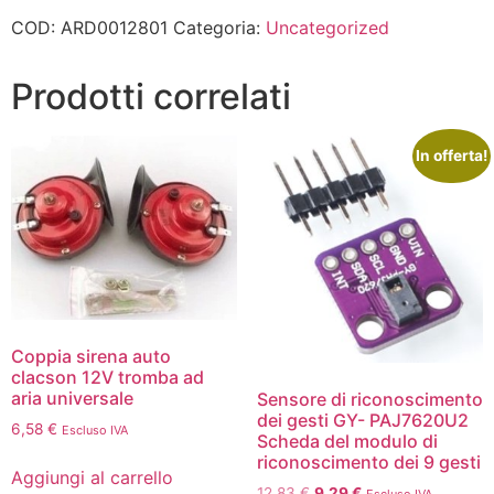
COD:
ARD0012801
Categoria:
Uncategorized
Prodotti correlati
In offerta!
Coppia sirena auto
clacson 12V tromba ad
aria universale
Sensore di riconoscimento
dei gesti GY- PAJ7620U2
6,58
€
Escluso IVA
Scheda del modulo di
riconoscimento dei 9 gesti
Aggiungi al carrello
12,83
€
9,29
€
Escluso IVA