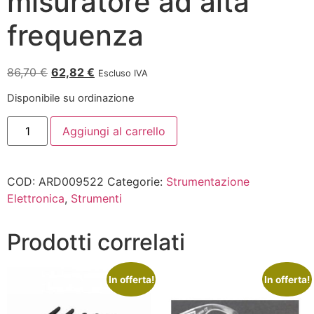
misuratore ad alta
frequenza
86,70
€
62,82
€
Escluso IVA
Disponibile su ordinazione
Aggiungi al carrello
COD:
ARD009522
Categorie:
Strumentazione
Elettronica
,
Strumenti
Prodotti correlati
In offerta!
In offerta!