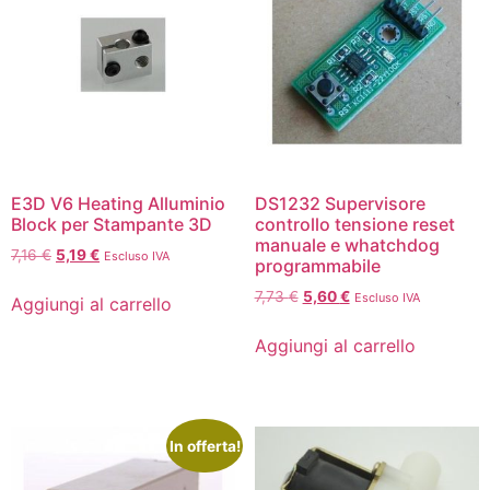
E3D V6 Heating Alluminio
DS1232 Supervisore
Block per Stampante 3D
controllo tensione reset
manuale e whatchdog
7,16
€
5,19
€
Escluso IVA
programmabile
7,73
€
5,60
€
Escluso IVA
Aggiungi al carrello
Aggiungi al carrello
In offerta!