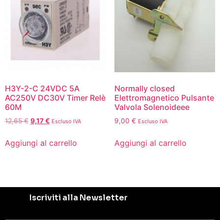
H3Y-2-C 24VDC 5A
Normally closed
AC250V DC30V Timer Relè
Elettromagnetico Pulsante
60M
Valvola Solenoideee
12,65
€
9,17
€
9,00
€
Escluso IVA
Escluso IVA
Aggiungi al carrello
Aggiungi al carrello
Iscriviti alla Newsletter