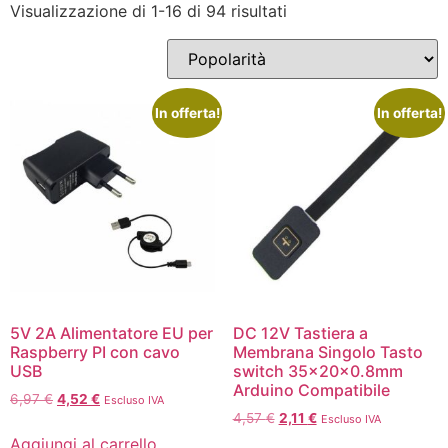
Visualizzazione di 1-16 di 94 risultati
In offerta!
In offerta!
5V 2A Alimentatore EU per
DC 12V Tastiera a
Raspberry PI con cavo
Membrana Singolo Tasto
USB
switch 35x20x0.8mm
Arduino Compatibile
6,97
€
4,52
€
Escluso IVA
4,57
€
2,11
€
Escluso IVA
Aggiungi al carrello