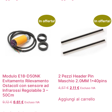
In offerta!
In offerta!
Modulo E18-D50NK
2 Pezzi Header Pin
Evitamento Rilevamento
Maschio 2.0MM 1*40pins
Ostacoli con sensore ad
4,57
€
2,11
€
Escluso IVA
Infrarossi Regolabile 3 –
50Cm
Aggiungi al carrello
9,12
€
6,61
€
Escluso IVA