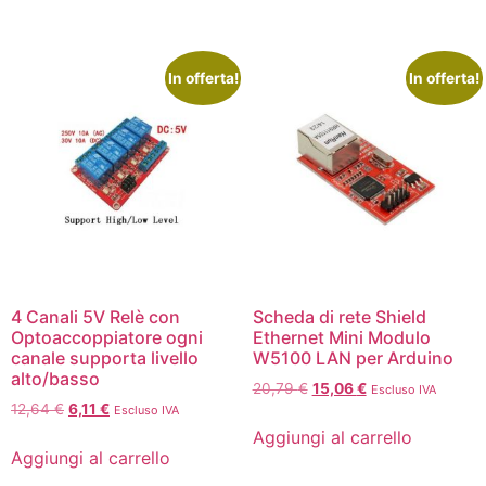
In offerta!
In offerta!
4 Canali 5V Relè con
Scheda di rete Shield
Optoaccoppiatore ogni
Ethernet Mini Modulo
canale supporta livello
W5100 LAN per Arduino
alto/basso
20,79
€
15,06
€
Escluso IVA
12,64
€
6,11
€
Escluso IVA
Aggiungi al carrello
Aggiungi al carrello