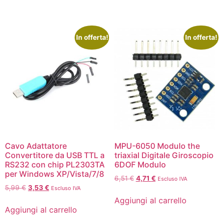
In offerta!
In offerta!
Cavo Adattatore
MPU-6050 Modulo the
Convertitore da USB TTL a
triaxial Digitale Giroscopio
RS232 con chip PL2303TA
6DOF Modulo
per Windows XP/Vista/7/8
6,51
€
4,71
€
Escluso IVA
5,99
€
3,53
€
Escluso IVA
Aggiungi al carrello
Aggiungi al carrello