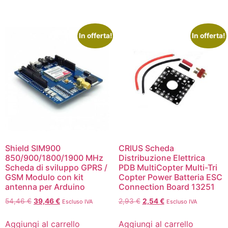
In offerta!
In offerta!
Shield SIM900
CRIUS Scheda
850/900/1800/1900 MHz
Distribuzione Elettrica
Scheda di sviluppo GPRS /
PDB MultiCopter Multi-Tri
GSM Modulo con kit
Copter Power Batteria ESC
antenna per Arduino
Connection Board 13251
54,46
€
39,46
€
2,93
€
2,54
€
Escluso IVA
Escluso IVA
Aggiungi al carrello
Aggiungi al carrello