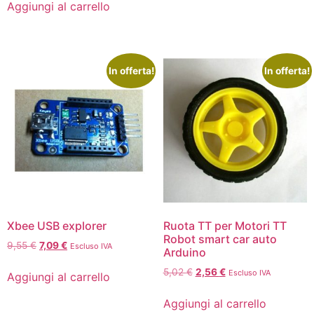
Aggiungi al carrello
In offerta!
In offerta!
Xbee USB explorer
Ruota TT per Motori TT
Robot smart car auto
9,55
€
7,09
€
Escluso IVA
Arduino
5,02
€
2,56
€
Escluso IVA
Aggiungi al carrello
Aggiungi al carrello