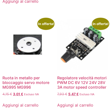
Aggiungi al carrello
In offerta!
In offerta!
Ruota in metallo per
Regolatore velocità motori
bloccaggio servo motore
PWM DC 6V 12V 24V 28V
MG995 MG996
3A motor speed controller
4,15
€
3,01
€
7,93
€
5,47
€
Escluso IVA
Escluso IVA
Aggiungi al carrello
Aggiungi al carrello