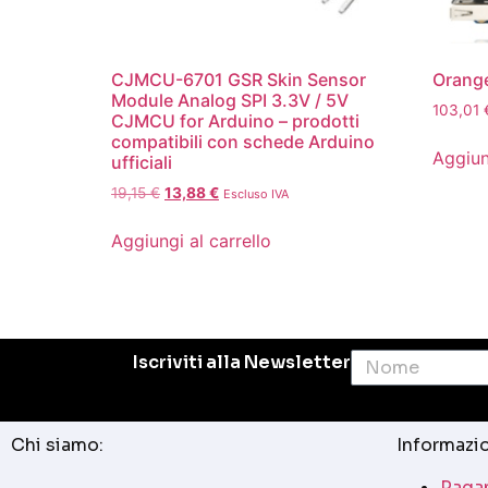
CJMCU-6701 GSR Skin Sensor
Orange
Module Analog SPI 3.3V / 5V
103,01
CJMCU for Arduino – prodotti
compatibili con schede Arduino
Aggiun
ufficiali
19,15
€
13,88
€
Escluso IVA
Aggiungi al carrello
Iscriviti alla Newsletter
Chi siamo:
Informazio
Pagam