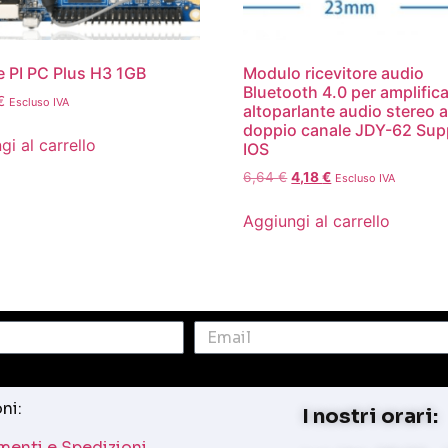
 PI PC Plus H3 1GB
Modulo ricevitore audio
Bluetooth 4.0 per amplific
€
Escluso IVA
altoparlante audio stereo 
doppio canale JDY-62 Sup
gi al carrello
IOS
6,64
€
4,18
€
Escluso IVA
Aggiungi al carrello
ni:
I nostri orari:
enti e Spedizioni