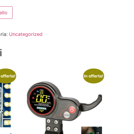
ello
ria:
Uncategorized
i
 offerta!
In offerta!