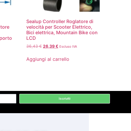
Sealup Controller Roglatore di
atore
velocità per Scooter Elettrico,
a
Bici elettrica, Mountain Bike con
porto
LCD
36,43
€
26,39
€
Escluso IVA
Aggiungi al carrello
Iscriviti