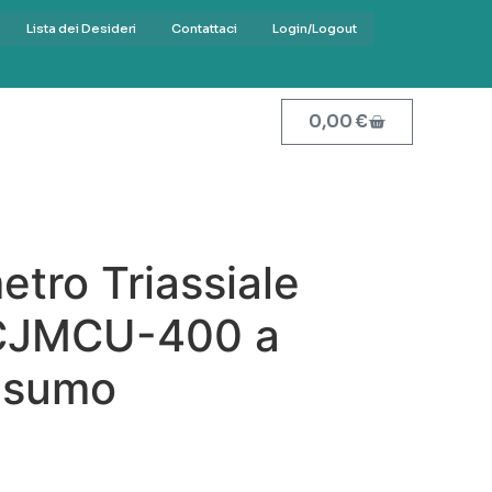
Lista dei Desideri
Contattaci
Login/Logout
0,00
€
tro Triassiale
CJMCU-400 a
nsumo