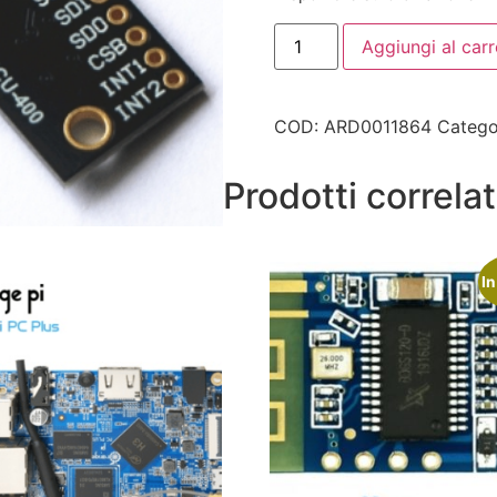
Aggiungi al carr
COD:
ARD0011864
Catego
Prodotti correlat
In