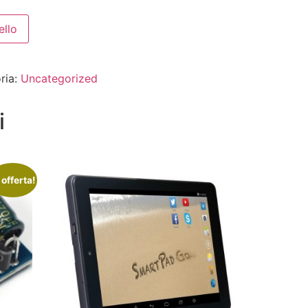
ello
ria:
Uncategorized
i
 offerta!