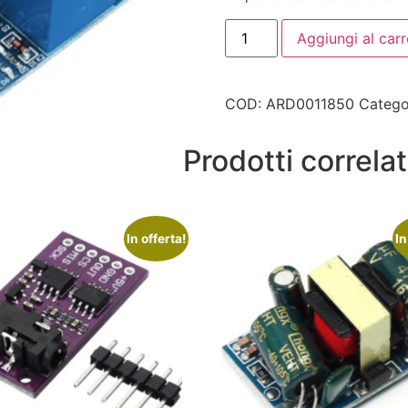
Aggiungi al carr
COD:
ARD0011850
Catego
Prodotti correlat
In offerta!
In