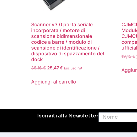
Scanner v3.0 porta seriale
CJMCU
incorporata / motore di
Module
scansione bidimensionale
CJMCU 
codice a barre / modulo di
compat
scansione di identificazione /
ufficial
dispositivo di spazzamento del
19,15
€
dock
35,16
€
25,47
€
Escluso IVA
Aggiun
Aggiungi al carrello
Iscriviti alla Newsletter