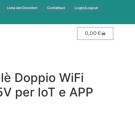
Lista dei Desideri
Contattaci
Login/Logout
0,00
€
lè Doppio WiFi
V per IoT e APP