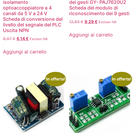
isolamento
dei gesti GY- PAJ7620U2
optoaccoppiatore a 4
Scheda del modulo di
canali da 5 V a 24 V
riconoscimento dei 9 gesti
Scheda di conversione del
12,83
€
9,29
€
Escluso IVA
livello del segnale del PLC
Uscita NPN
Aggiungi al carrello
8,47
€
6,14
€
Escluso IVA
Aggiungi al carrello
In offerta!
In offerta!