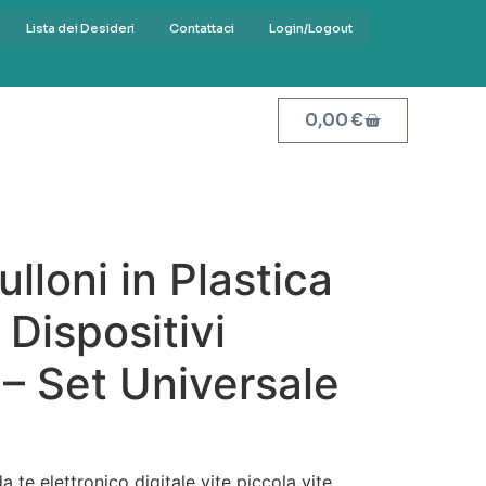
Lista dei Desideri
Contattaci
Login/Logout
0,00
€
Bulloni in Plastica
 Dispositivi
i – Set Universale
 da te elettronico digitale vite piccola vite