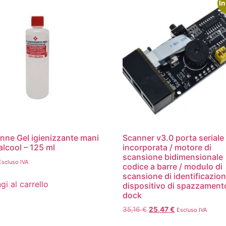
In
enne Gel igienizzante mani
Scanner v3.0 porta seriale
lcool – 125 ml
incorporata / motore di
scansione bidimensionale
Escluso IVA
codice a barre / modulo di
scansione di identificazion
gi al carrello
dispositivo di spazzament
dock
35,16
€
25,47
€
Escluso IVA