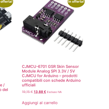
 offerta!
In offerta!
CJMCU-6701 GSR Skin Sensor
Module Analog SPI 3.3V / 5V
CJMCU for Arduino – prodotti
compatibili con schede Arduino
e /
ufficiali
o del
19,15
€
13,88
€
Escluso IVA
Aggiungi al carrello