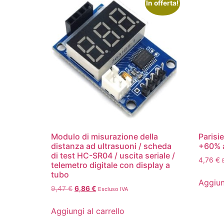
In offerta!
Modulo di misurazione della
Parisi
distanza ad ultrasuoni / scheda
+60% a
di test HC-SR04 / uscita seriale /
4,76
€
telemetro digitale con display a
tubo
Aggiun
9,47
€
6,86
€
Escluso IVA
Aggiungi al carrello