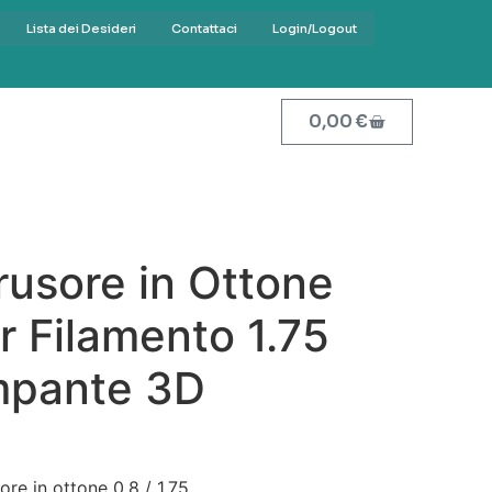
Lista dei Desideri
Contattaci
Login/Logout
0,00
€
rusore in Ottone
 Filamento 1.75
mpante 3D
sore in ottone 0,8 / 1,75