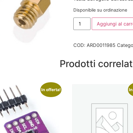
Disponibile su ordinazione
Aggiungi al carr
COD:
ARD0011985
Catego
Prodotti correlat
In offerta!
In