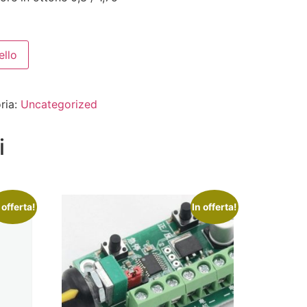
ello
ria:
Uncategorized
i
 offerta!
In offerta!