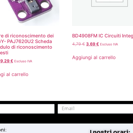
e di riconoscimento dei
BD4908FM IC Circuiti Integ
 GY- PAJ7620U2 Scheda
4,79
€
3,69
€
Escluso IVA
dulo di riconoscimento
esti
Aggiungi al carrello
9,29
€
Escluso IVA
gi al carrello
ni:
I nostri orari: