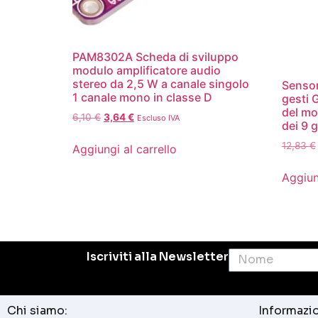
PAM8302A Scheda di sviluppo
modulo amplificatore audio
stereo da 2,5 W a canale singolo
Sensor
1 canale mono in classe D
gesti
del mo
6,10
€
3,64
€
Escluso IVA
dei 9 g
12,83
€
Aggiungi al carrello
Aggiun
Iscriviti alla Newsletter
Chi siamo:
Informazio