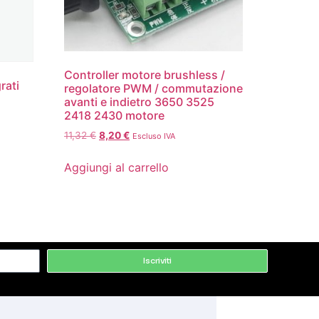
Controller motore brushless /
rati
regolatore PWM / commutazione
avanti e indietro 3650 3525
2418 2430 motore
11,32
€
8,20
€
Escluso IVA
Aggiungi al carrello
Iscriviti