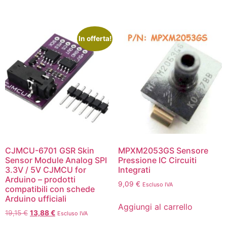
In offerta!
CJMCU-6701 GSR Skin
MPXM2053GS Sensore
Sensor Module Analog SPI
Pressione IC Circuiti
3.3V / 5V CJMCU for
Integrati
Arduino – prodotti
9,09
€
Escluso IVA
compatibili con schede
Arduino ufficiali
Aggiungi al carrello
19,15
€
13,88
€
Escluso IVA