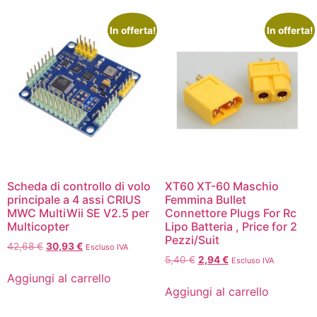
In offerta!
In offerta!
Scheda di controllo di volo
XT60 XT-60 Maschio
principale a 4 assi CRIUS
Femmina Bullet
MWC MultiWii SE V2.5 per
Connettore Plugs For Rc
Multicopter
Lipo Batteria , Price for 2
Pezzi/Suit
42,68
€
30,93
€
Escluso IVA
5,40
€
2,94
€
Escluso IVA
Aggiungi al carrello
Aggiungi al carrello