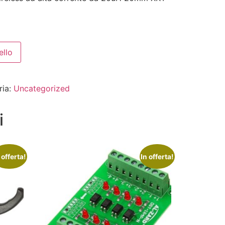
ello
ria:
Uncategorized
i
 offerta!
In offerta!