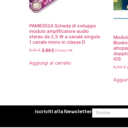
PAM8302A Scheda di sviluppo
modulo amplificatore audio
stereo da 2,5 W a canale singolo
Modulo
1 canale mono in classe D
Blueto
altopa
6,10
€
3,64
€
Escluso IVA
doppio
IOS
Aggiungi al carrello
6,64
€
Aggiun
Iscriviti alla Newsletter