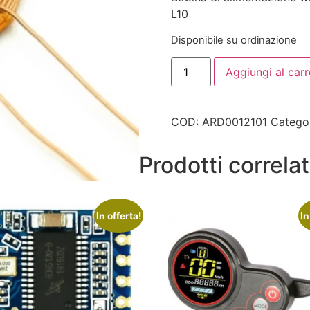
L10
Disponibile su ordinazione
Aggiungi al carr
COD:
ARD0012101
Catego
Prodotti correlat
In offerta!
In