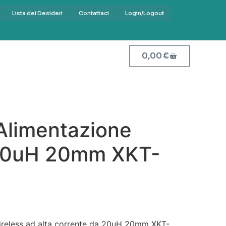
Lista dei Desideri
Contattaci
Login/Logout
0,00
€
Alimentazione
 20uH 20mm XKT-
ireless ad alta corrente da 20uH 20mm XKT-