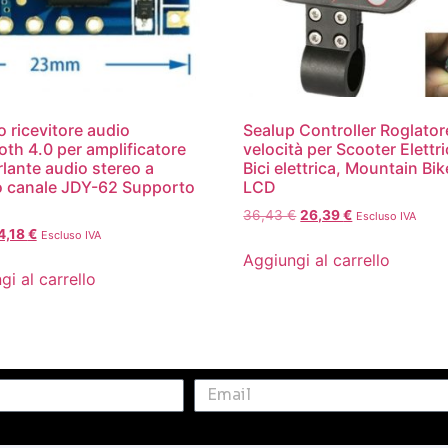
 ricevitore audio
Sealup Controller Roglator
oth 4.0 per amplificatore
velocità per Scooter Elettri
rlante audio stereo a
Bici elettrica, Mountain Bi
 canale JDY-62 Supporto
LCD
36,43
€
26,39
€
Escluso IVA
4,18
€
Escluso IVA
Aggiungi al carrello
gi al carrello