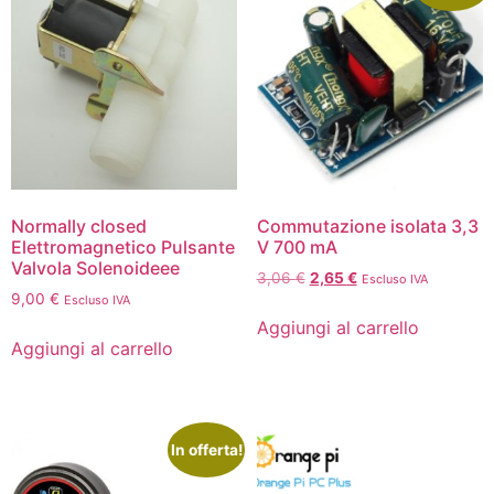
Normally closed
Commutazione isolata 3,3
Elettromagnetico Pulsante
V 700 mA
Valvola Solenoideee
3,06
€
2,65
€
Escluso IVA
9,00
€
Escluso IVA
Aggiungi al carrello
Aggiungi al carrello
In offerta!