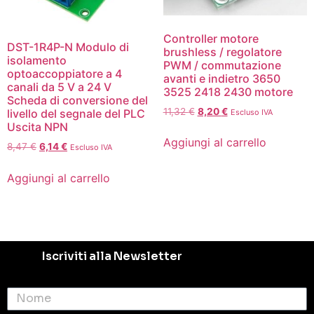
Controller motore
DST-1R4P-N Modulo di
brushless / regolatore
isolamento
PWM / commutazione
optoaccoppiatore a 4
avanti e indietro 3650
canali da 5 V a 24 V
3525 2418 2430 motore
Scheda di conversione del
11,32
€
8,20
€
livello del segnale del PLC
Escluso IVA
Uscita NPN
Aggiungi al carrello
8,47
€
6,14
€
Escluso IVA
Aggiungi al carrello
Iscriviti alla Newsletter