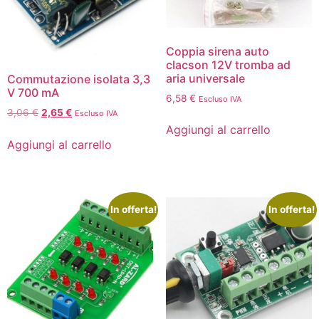
Coppia sirena auto
clacson 12V tromba ad
aria universale
Commutazione isolata 3,3
V 700 mA
6,58
€
Escluso IVA
3,06
€
2,65
€
Escluso IVA
Aggiungi al carrello
Aggiungi al carrello
In offerta!
In offerta!