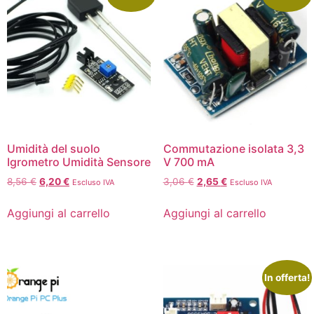
Umidità del suolo
Commutazione isolata 3,3
Igrometro Umidità Sensore
V 700 mA
8,56
€
6,20
€
3,06
€
2,65
€
Escluso IVA
Escluso IVA
Aggiungi al carrello
Aggiungi al carrello
In offerta!