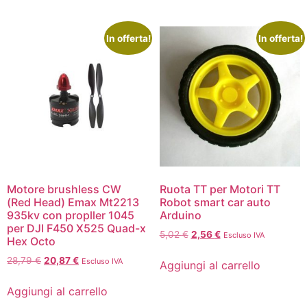
In offerta!
In offerta!
Motore brushless CW
Ruota TT per Motori TT
(Red Head) Emax Mt2213
Robot smart car auto
935kv con propller 1045
Arduino
per DJI F450 X525 Quad-x
5,02
€
2,56
€
Escluso IVA
Hex Octo
28,79
€
20,87
€
Escluso IVA
Aggiungi al carrello
Aggiungi al carrello