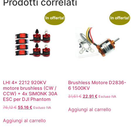
Prodotti correlati
In offerta!
In offerta!
LHI 4x 2212 920KV
Brushless Motore D2836-
motore brushless (CW /
6 1500KV
CCW) + 4x SIMONK 30A
31,61
€
22,91
€
Escluso IVA
ESC per DJI Phantom
76,12
€
55,16
€
Escluso IVA
Aggiungi al carrello
Aggiungi al carrello