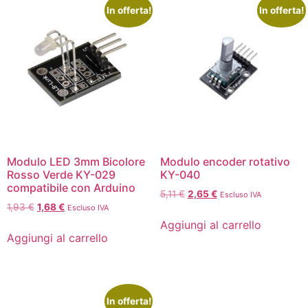
In offerta!
In offerta!
Modulo LED 3mm Bicolore
Modulo encoder rotativo
Rosso Verde KY-029
KY-040
compatibile con Arduino
5,11
€
2,65
€
Escluso IVA
1,93
€
1,68
€
Escluso IVA
Aggiungi al carrello
Aggiungi al carrello
In offerta!