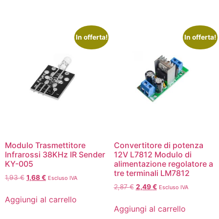
In offerta!
In offerta!
Modulo Trasmettitore
Convertitore di potenza
Infrarossi 38KHz IR Sender
12V L7812 Modulo di
KY-005
alimentazione regolatore a
tre terminali LM7812
1,93
€
1,68
€
Escluso IVA
2,87
€
2,49
€
Escluso IVA
Aggiungi al carrello
Aggiungi al carrello