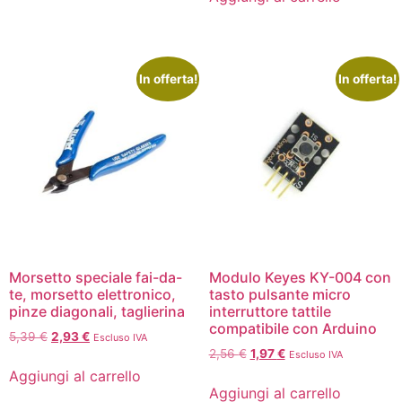
In offerta!
In offerta!
Morsetto speciale fai-da-
Modulo Keyes KY-004 con
te, morsetto elettronico,
tasto pulsante micro
pinze diagonali, taglierina
interruttore tattile
compatibile con Arduino
5,39
€
2,93
€
Escluso IVA
2,56
€
1,97
€
Escluso IVA
Aggiungi al carrello
Aggiungi al carrello