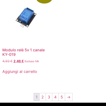
Modulo relè 5v 1 canale
KY-019
4,92
€
2,46
€
Escluso IVA
Aggiungi al carrello
1
2
3
4
5
→