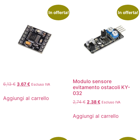
In offerta!
In offerta!
Modulo sensore
6,13
€
3,67
€
Escluso IVA
evitamento ostacoli KY-
032
Aggiungi al carrello
2,74
€
2,38
€
Escluso IVA
Aggiungi al carrello