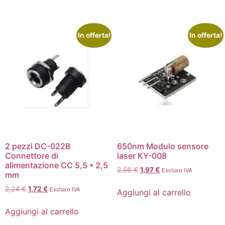
In offerta!
In offerta!
2 pezzi DC-022B
650nm Modulo sensore
Connettore di
laser KY-008
alimentazione CC 5,5 * 2,5
2,56
€
1,97
€
Escluso IVA
mm
2,24
€
1,72
€
Escluso IVA
Aggiungi al carrello
Aggiungi al carrello