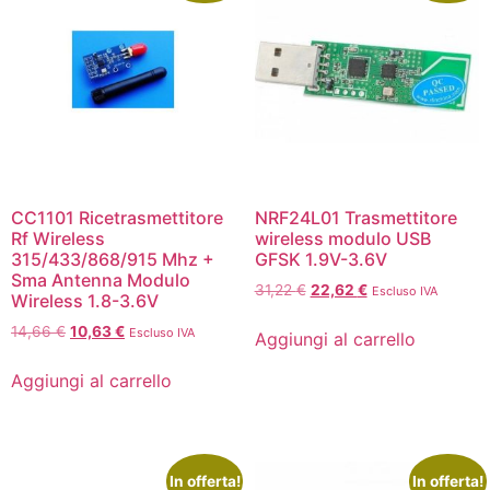
CC1101 Ricetrasmettitore
NRF24L01 Trasmettitore
Rf Wireless
wireless modulo USB
315/433/868/915 Mhz +
GFSK 1.9V-3.6V
Sma Antenna Modulo
31,22
€
22,62
€
Escluso IVA
Wireless 1.8-3.6V
14,66
€
10,63
€
Escluso IVA
Aggiungi al carrello
Aggiungi al carrello
In offerta!
In offerta!