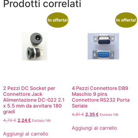
Prodotti correlati
In offerta!
In offerta!
2 Pezzi DC Socket per
4 Pezzi Connettore DB9
Connettore Jack
Maschio 9 pins
Alimentazione DC-022 2.1
Connettore RS232 Porta
x 5.5 mm da avvitare 180
Seriale
gradi
4,81
€
2,35
€
Escluso IVA
4,70
€
2,24
€
Escluso IVA
Aggiungi al carrello
Aggiungi al carrello