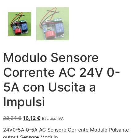
Modulo Sensore
Corrente AC 24V 0-
5A con Uscita a
Impulsi
22,24
€
16,12
€
Escluso IVA
24V0-5A 0-5A AC Sensore Corrente Modulo Pulsante
output Sensore Modulo