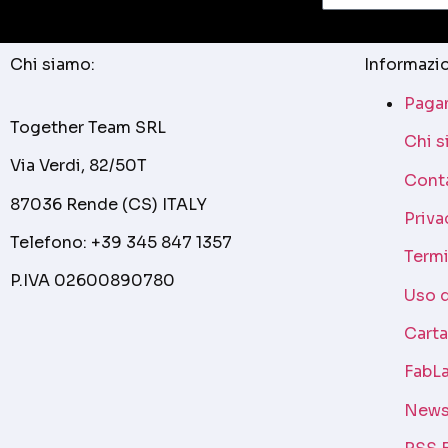
Chi siamo:
Informazio
Pagam
Together Team SRL
Chi 
Via Verdi, 82/50T
Cont
87036 Rende (CS) ITALY
Priva
Telefono: +39 345 847 1357
Termi
P.IVA 02600890780
Uso 
Cart
FabLa
News