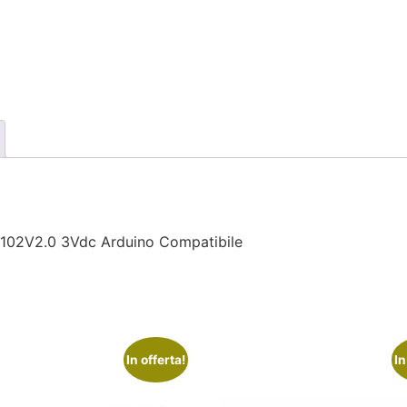
02V2.0 3Vdc Arduino Compatibile
In offerta!
In