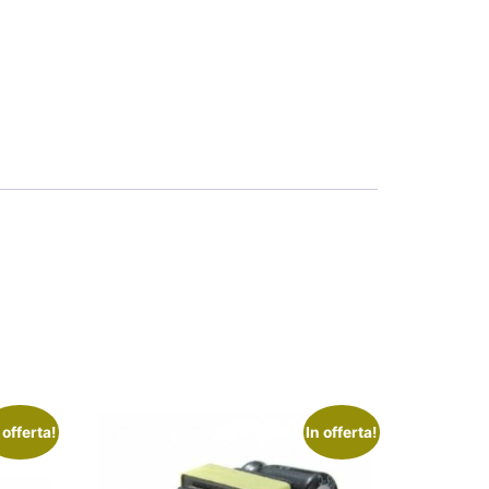
 offerta!
In offerta!