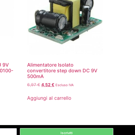
U 9V
Alimentatore Isolato
0100-
convertitore step down DC 9V
500mA
6,97
€
4,52
€
Escluso IVA
Aggiungi al carrello
Iscriviti