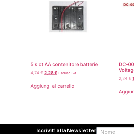
5 slot AA contenitore batterie
DC-00
Voltag
4,74
€
2,28
€
Escluso IVA
2,24
€
Aggiungi al carrello
Aggiun
Iscriviti alla Newsletter