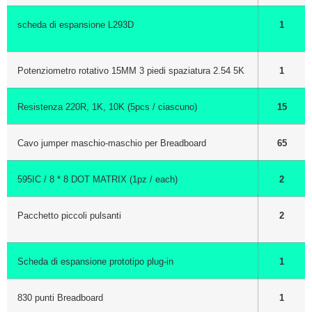
scheda di espansione L293D
1
Potenziometro rotativo 15MM 3 piedi spaziatura 2.54 5K
1
Resistenza 220R, 1K, 10K (5pcs / ciascuno)
15
Cavo jumper maschio-maschio per Breadboard
65
595IC / 8 * 8 DOT MATRIX (1pz / each)
2
Pacchetto piccoli pulsanti
2
Scheda di espansione prototipo plug-in
1
830 punti Breadboard
1