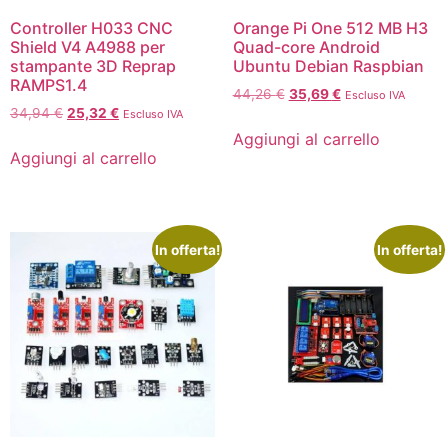
Controller H033 CNC
Orange Pi One 512 MB H3
Shield V4 A4988 per
Quad-core Android
stampante 3D Reprap
Ubuntu Debian Raspbian
RAMPS1.4
44,26
€
35,69
€
Escluso IVA
34,94
€
25,32
€
Escluso IVA
Aggiungi al carrello
Aggiungi al carrello
In offerta!
In offerta!