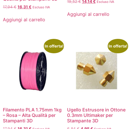
19,52
€
14,14
€
Escluso IVA
17,94
€
16,31
€
Escluso IVA
Aggiungi al carrello
Aggiungi al carrello
In offerta!
In offerta!
Filamento PLA 1.75mm 1kg
Ugello Estrusore in Ottone
– Rosa – Alta Qualità per
0.3mm Ultimaker per
Stampanti 3D
Stampante 3D
17,94
€
16,31
€
6,84
€
4,95
€
Escluso IVA
Escluso IVA