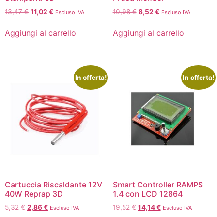
13,47
€
11,02
€
10,98
€
8,52
€
Escluso IVA
Escluso IVA
Aggiungi al carrello
Aggiungi al carrello
In offerta!
In offerta!
Cartuccia Riscaldante 12V
Smart Controller RAMPS
40W Reprap 3D
1.4 con LCD 12864
5,32
€
2,86
€
19,52
€
14,14
€
Escluso IVA
Escluso IVA