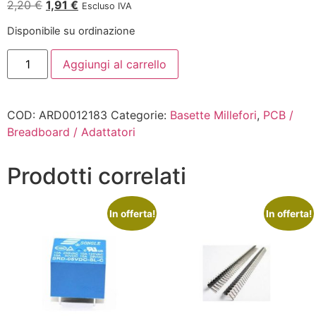
2,20
€
1,91
€
Escluso IVA
Disponibile su ordinazione
Aggiungi al carrello
COD:
ARD0012183
Categorie:
Basette Millefori
,
PCB /
Breadboard / Adattatori
Prodotti correlati
In offerta!
In offerta!