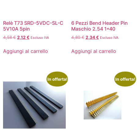
Relè T73 SRD-5VDC-SL-C
6 Pezzi Bend Header Pin
5V10A 5pin
Maschio 2.54 1*40
4,58
€
2,12
€
4,80
€
2,34
€
Escluso IVA
Escluso IVA
Aggiungi al carrello
Aggiungi al carrello
In offerta!
In offerta!