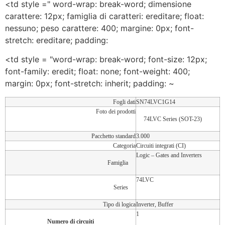
<td style =" word-wrap: break-word; dimensione
carattere: 12px; famiglia di caratteri: ereditare; float:
nessuno; peso carattere: 400; margine: 0px; font-
stretch: ereditare; padding:
<td style = "word-wrap: break-word; font-size: 12px;
font-family: eredit; float: none; font-weight: 400;
margin: 0px; font-stretch: inherit; padding: ~
Fogli dati
SN74LVC1G14
Foto dei prodotti
74LVC Series (SOT-23)
Pacchetto standard
3.000
Categoria
Circuiti integrati (CI)
Logic – Gates and Inverters
Famiglia
74LVC
Series
Tipo di logica
Inverter, Buffer
1
Numero di circuiti