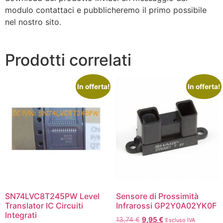
modulo contattaci e pubblicheremo il primo possibile
nel nostro sito.
Prodotti correlati
In offerta!
In offerta!
SN74LVC8T245PW Level
Sensore di Prossimità
Translator IC Circuiti
Infrarossi GP2Y0A02YK0F
Integrati
13,74
€
9,95
€
Escluso IVA