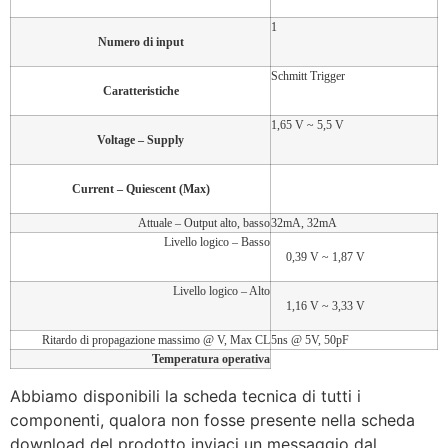
1
Numero di input
Schmitt Trigger
Caratteristiche
1,65 V ~ 5,5 V
Voltage – Supply
Current – Quiescent (Max)
Attuale – Output alto, basso
32mA, 32mA
Livello logico – Basso
0,39 V ~ 1,87 V
Livello logico – Alto
1,16 V ~ 3,33 V
Ritardo di propagazione massimo @ V, Max CL
5ns @ 5V, 50pF
Temperatura operativa
Abbiamo disponibili la scheda tecnica di tutti i
componenti, qualora non fosse presente nella scheda
download del prodotto inviaci un messaggio dal