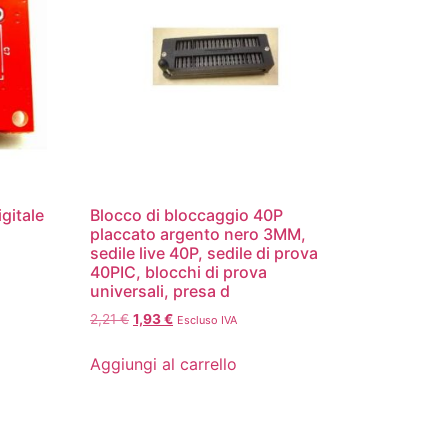
gitale
Blocco di bloccaggio 40P
l
placcato argento nero 3MM,
sedile live 40P, sedile di prova
40PIC, blocchi di prova
universali, presa d
2,21
€
1,93
€
Escluso IVA
Aggiungi al carrello