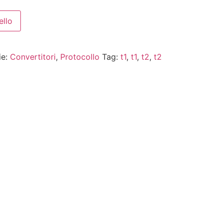
ello
ie:
Convertitori
,
Protocollo
Tag:
t1
,
t1
,
t2
,
t2