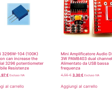
i 3296W-104 (100K)
Mini Amplificatore Audio Di
ion can increase the
3W PAM8403 dual channe
ial 3296 potentiometer
Alimentato da USB bassa
bile Resistenze
frequenza
1,97
€
4,56
€
3,30
€
Escluso IVA
Escluso IVA
gi al carrello
Aggiungi al carrello