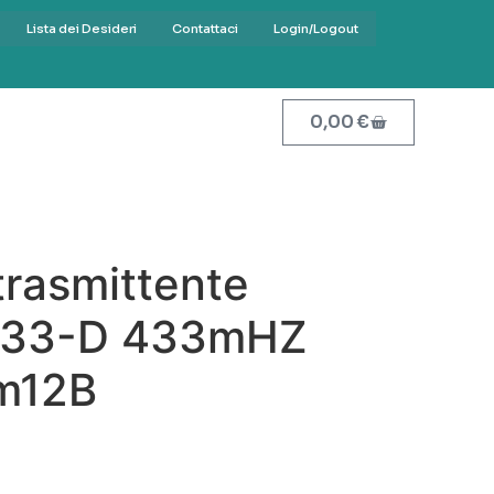
Lista dei Desideri
Contattaci
Login/Logout
0,00
€
trasmittente
433-D 433mHZ
m12B