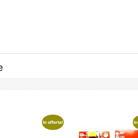
e
In offerta!
In