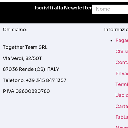
Iscriviti alla Newsletter
Chi siamo:
Informazio
Pagam
Together Team SRL
Chi 
Via Verdi, 82/50T
Cont
87036 Rende (CS) ITALY
Priva
Telefono: +39 345 847 1357
Termi
P.IVA 02600890780
Uso 
Cart
FabLa