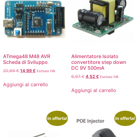
ATmega48 M48 AVR
Alimentatore Isolato
Scheda di Sviluppo
convertitore step down
DC 9V 500mA
20,69
€
14,99
€
Escluso IVA
6,97
€
4,52
€
Escluso IVA
Aggiungi al carrello
Aggiungi al carrello
In offerta!
In offerta!